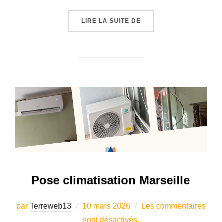
« PLOMBIER MARSEILLE
LIRE LA SUITE DE
Pose climatisation Marseille
Publié
par
Terreweb13
10 mars 2026
Les commentaires
le
sont désactivés.